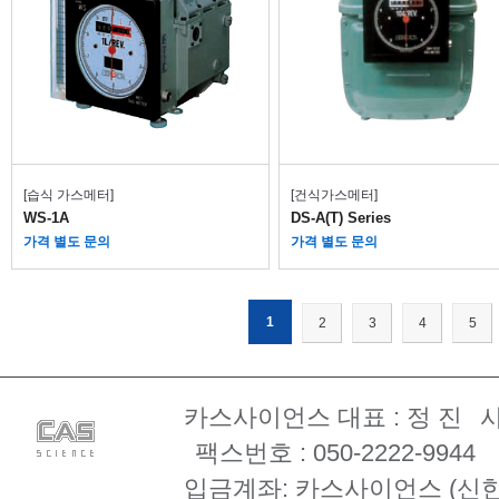
[습식 가스메터]
[건식가스메터]
WS-1A
DS-A(T) Series
가격 별도 문의
가격 별도 문의
1
2
3
4
5
카스사이언스 대표 : 정 진
사
팩스번호 : 050-2222-9944
입금계좌: 카스사이언스 (신한은행 