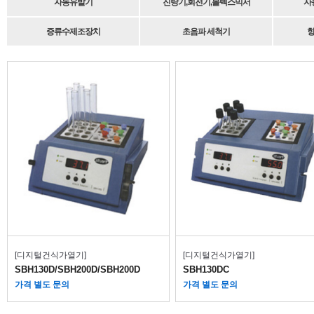
자동유발기
진탕기,회전기,볼텍스믹서
자
증류수제조장치
초음파 세척기
항
[디지털건식가열기]
[디지털건식가열기]
SBH130D/SBH200D/SBH200D
SBH130DC
가격 별도 문의
가격 별도 문의