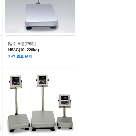
[방수 저울(IP65)]
HW-G(10~220kg)
가격 별도 문의